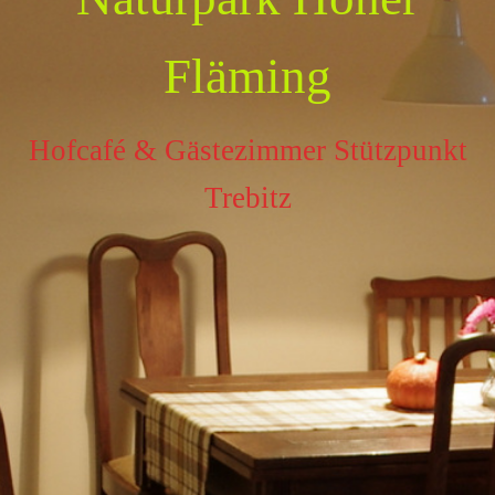
Fläming
Hofcafé & Gästezimmer Stützpunkt
Trebitz